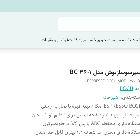
ما
درباره ما
سیاست حریم خصوصی
شکایات
قوانین و مقررات
پرسوسازبوش مدل 3601 ‌BC
ESPRESSO BOSH MODL 3601 
ند:
BOCH
ته‌بندی
:
آشپزخانه
ESPRESSO BOS
:
امکان تهیه قهوه یا بخار به راحتی
پ فشار قوی ۳۰بار
:
صفحه لمسی برای تنظیم ۱و ۲ فنجان
تگاه دارای
:
محفظه ABC با پنل S/S درجلوتمیزکرن
تگاه دارای مخزن
:
آب شفاف ۱.۴ لیتری قابل جدا شدن