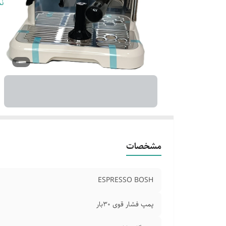
دا
نم
دا
دس
قا
دس
گر
مشخصات
ESPRESSO BOSH
پمپ فشار قوی ۳۰بار