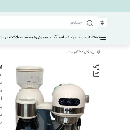
دسته‌بندی محصولات
خانه
پیگیری سفارش
همه محصولات
تماس با 
آراد پیشگان 25
/
آشپزخانه
اس
BC
بر
دس
H
پم
دس
دس