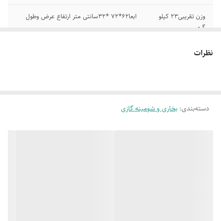
وزن تقریبی۲۳ کیلو
ابعا۶۲*۷۲ *۳۲سانتی متر ارتفاع عرض وطول
گرم
ستون آب و بازده
درصد میزان مصرف 6/0 متر مکعب درساعت
نظرات
حرارتی 76
قدرت حرارتی
برساعت و میزان مصرف ۰/۶ متر مکعب درساعت
۵۰۰۰کیلوکالری
دسته‌بندی
:
بخاری و شومینه گازی