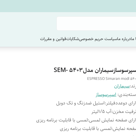
ما
درباره ما
سیاست حریم خصوصی
شکایات
قوانین و مقررات
پرسوسازسیماران مدل5403 -SEM
ESPRESSO Simaran modl 54
ند:
سیماران
ته‌بندی
:
اسپرسوساز
رای دوعددفیلتر
:
استیل ضدزنگ و تک دوبل
رفیت مخزن
:
آب 1/5لیتر
رای صفحه نمایش لمسی
:
لمسی با قابلیت برنامه ریزی
فحه نمایش
:
لمسی با قابلیت برنامه ریزی