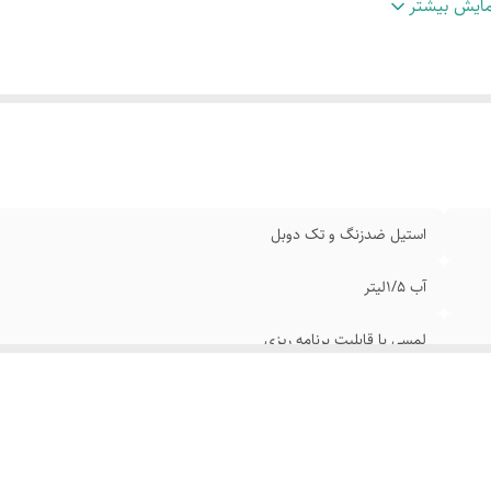
رای سینی چکه گیر
:
با قابلیت شست و شو و جداشدن
ایش بیشتر
بلیت ها و عملکرد دستگاه
:
لاته /کاپوچینو / اسپرسو/موکا / فوم شیر
فشردن دکمه دستگاه
:
برای فوم شیرهم بایدشیررا درپیچربریزید
اکثرتوان دستگاه
:
110وات و فشار بخار ۲۰ الی ۱۵ بار
نازل بایدبخاربایدداخل فوم شیر
:
قراربگیرد سعی کنید پیچر خیلی پایین نگه
استیل ضدزنگ و تک دوبل
آب 1/5لیتر
لمسی با قابلیت برنامه ریزی
لمسی با قابلیت برنامه ریزی
با قابلیت شست و شو و جداشدن