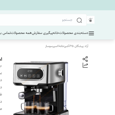
دسته‌بندی محصولات
خانه
پیگیری سفارش
همه محصولات
تماس با 
آراد پیشگان 25
/
آشپزخانه
/
اسپرسوساز
اس
03
بر
دس
دا
ظ
دا
ص