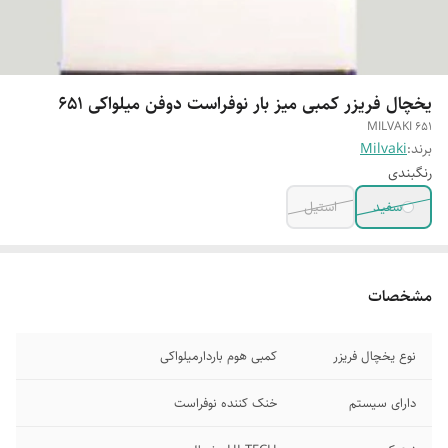
یخچال فریزر کمبی میز بار نوفراست دوفن میلواکی 651
MILVAKI 651
برند:
Milvaki
رنگبندی
سفید
استیل
مشخصات
نوع یخچال فریزر
کمبی هوم باردارمیلواکی
دارای سیستم
خنک کننده نوفراست