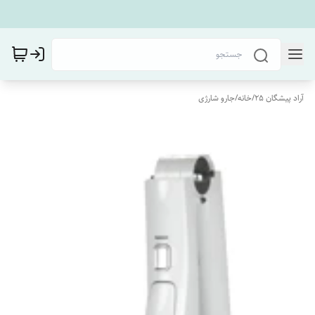
آراد پیشگان 25
/
خانه
/
جارو شارژی