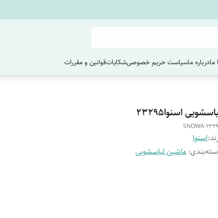
ما
درباره ما
سیاست حریم خصوصی
شکایات
قوانین و مقررات
اسشویی اسنوا23295
SNOWA 232
ند:
اسنوا
ته‌بندی
:
ماشین لباسشویی