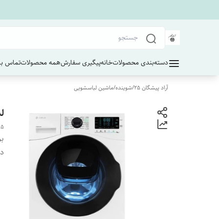
دسته‌بندی محصولات
خانه
پیگیری سفارش
همه محصولات
تماس با 
آراد پیشگان 25
/
شوینده
/
ماشین لباسشویی
لب
95
بر
دس