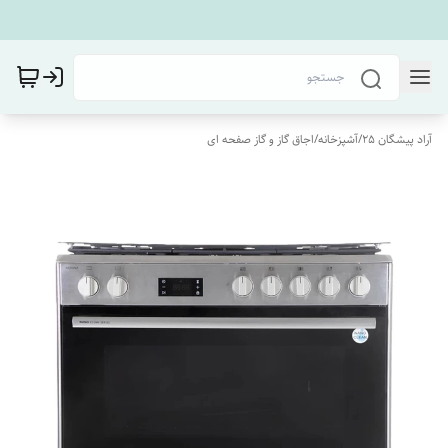
آراد پیشگان 25
/
آشپزخانه
/
اجاق گاز و گاز صفحه ای