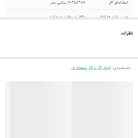
ابعاداجاق گاز
۸۶*۵۷*۹۰ سانتی متر
جنس ولوم ها اجاق
باکالیت مقاوم به حرارت
محدوده گنجایش
فر ۵۰ - ۱۰۰ لیتر ابزار جرقه زن
نظرات
محل قرارگیری
شعله پلو پز اجاق وسط قراردارد
گنجایش فر۱۱۰ لیتر
جنس بدنه لعاب وجنس شبکه چدن
دسته‌بندی
:
اجاق گاز و گاز صفحه ای
عمق اجاق گاز ۷۵
طول کابل برق اجاق ۱۰۰ سانتی متر
سانتی متر
پوشش حفاظتی
شیشه ای نشکن و دیواره طبقاتی فر
درپوش