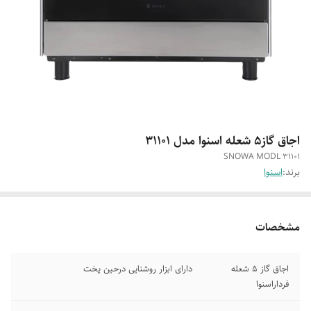
اجاق گاز5 شعله اسنوا مدل 31101
SNOWA MODL 31101
برند:
اسنوا
مشخصات
اجاق گاز ۵ شعله
دارای ابزار روشنایی درحین پخت
فرداراسنوا