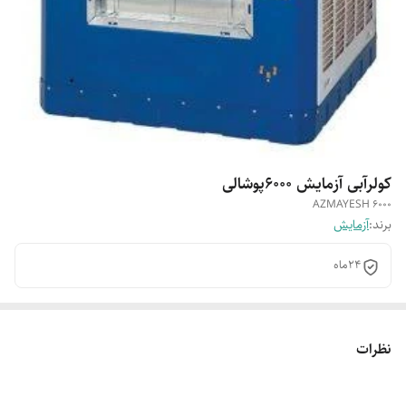
کولرآبی آزمایش 6000پوشالی
AZMAYESH 6000
برند:
آزمایش
24ماه
نظرات