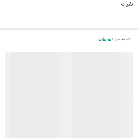
نظرات
ظرفیت گرمایش
19000 BTU/hr
میزان پرتاب باد
10 متر
نوع برق مصرفی
تک فاز
دسته‌بندی
:
سرمایشی
حداقل دما
17 درجه سانتی گراد
بازدهی سرمایش
3.02
EER
اقلام همراه
ریموت کنترل
توضیحات ریموت
دارای سیستم Follow me ( قابلیت تنظیم دمای
کنترل
محیط در محدوده ی ریموت کنترل )
توضیحات فیلتر
فیلتر هپا پلاسما، سیستم پاک کنندگی خودکار
حداکثر دما
30 درجه دما