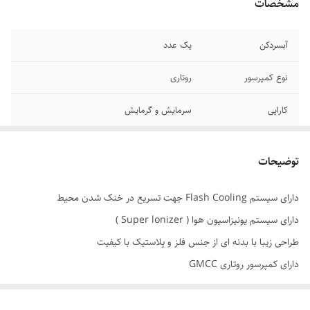
مشخصات
آبسردکن
یک عدد
نوع کمپرسور
روتاری
کارایی
سرمایش و گرمایش
رده مصرف انرژی
A
توضیحات
محدوده ظرفیت
10 تا 20 هزار BTU/hr
سرمایشی
دارای سیستم Flash Cooling جهت تسریع در خنک شدن محیط
دارای سیستم یونیزاسیون هوا ( Super lonizer )
ظرفیت
18000
سرمایش_گرمایش
طراحی زیبا با بدنه ای از جنس فلز و پلاستیک با کیفیت
کولر
دارای کمپرسور روتاری GMCC
ظرفیت سرمایش
دارای سیستم تشخیص نشت مبرد
18000 BTU/hr
به کارگیری پره های طلایی در قسمت خارجی دستگاه ( کندانسور )