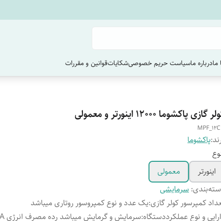
ما
درباره ما
سیاست حریم خصوصی
شکایات
قوانین و مقررات
ر گازی پاکشوما 12000 اینورتر و معمولی
MPF_12
ند:
پاکشوما
وع
اینورتر
معمولی
ته‌بندی
:
سرمایشی
داد کمپرسور کولر گازی
:
یک عدد و نوع کمپروسور روتاری میباشد
رایی و نوع عملکرددستگاه
:
سرمایش و گرمایش میباشد رده مصرف انرژی A