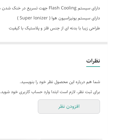
تو
دارای سیستم Flash Cooling جهت تسریع در خنک شدن محیط
ظرفیت گرمایش
کن
دارای سیستم یونیزاسیون هوا ( Super lonizer )
سا
طراحی زیبا با بدنه ای از جنس فلز و پلاستیک با کیفیت
مدل چرخش و نوسان هوا
دارای کمپرسور روتاری GMCC
توضیحات فیلتر کولر
دارای سیستم تشخیص نشت مبرد
به کار گیری پره های طلایی در قسمت خارجی دستگاه ( کندان
نوع برق مصرفی تک فاز
نظرات
دستگاه نمایش وضعیت روی پنل
شما هم درباره این محصول نظر خود را بنویسید.
بازدهی سرمایش ۳.۰۱ EER
برای ثبت نظر، لازم است ابتدا وارد حساب کاربری خود شوید.
نحوه شستشو و تعدادپنل یک عدد
افزودن نظر
حداقل دمای حرارتی
جنس یونیت خارجی