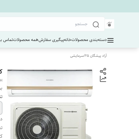
دسته‌بندی محصولات
خانه
پیگیری سفارش
همه محصولات
تماس با 
آراد پیشگان 25
/
سرمایشی
کول
CH
بر
تن
دس
تع
کا