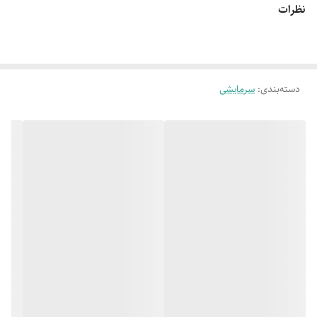
نظرات
ظرفیت گرمایش
10000 BTU/hr
میزان پرتاب باد
10 متر
بازدهی سرمایش
3.01
دسته‌بندی
:
سرمایشی
EER
نوع برق مصرفی
تک فاز
بازدهی گرمایش
3.45
COP
حداقل دما
17 درجه سانتی گراد
توان مصرفی
2650 وات
اقلام همراه
ریموت کنترل
توضیحات ریموت
دارای سیستم Follow me ( قابلیت تنظیم دمای