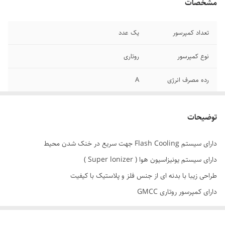
مشخصات
تعداد کمپرسور
یک عدد
نوع کمپرسور
روتاری
رده مصرف انرژی
A
ظرفیت
9000
سرمایش_گرمایش
توضیحات
کولر
دارای سیستم Flash Cooling جهت سریع در خنک شدن محیط
کارایی
سرمایش و گرمایش
دارای سیستم یونیزاسیون هوا ( Super lonizer )
محدوده ظرفیت
تا 10 هزار BTU/hr
طراحی زیبا با بدنه ای از جنس فلز و پلاستیک با کیفیت
سرمایشی
دارای کمپرسور روتاری GMCC
ظرفیت سرمایش
9000 BTU/hr
دارای سیستم تشخیص نشت مبرد
به کار گیری پره های طلایی در قسمت خارجی دستگاه ( کندانسور )