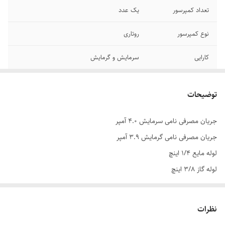
تعداد کمپرسور
یک عدد
نوع کمپرسور
روتاری
کارایی
سرمایش و گرمایش
ظرفیت
9000
سرمایش_گرمایش
توضیحات
کولر
جریان مصرفی نامی سرمایش 4.0 آمپر
رده مصرف انرژی
A
جریان مصرفی نامی گرمایش 3.9 آمپر
نوع برد الکترونیکی
دور ثابت
لوله مایع 1/4 اینچ
کمپرسور
لوله گاز 3/8 اینچ
حداکثر طول لوله
15 متر
دارای پنل باز و بسته شونده با قابلیت شستشو
کشی
کنترل سه حالته سرعت فن پنل و حالت اتوماتیک
نظرات
حالت خواب
محدوده ظرفیت
تا 10 هزار BTU/hr