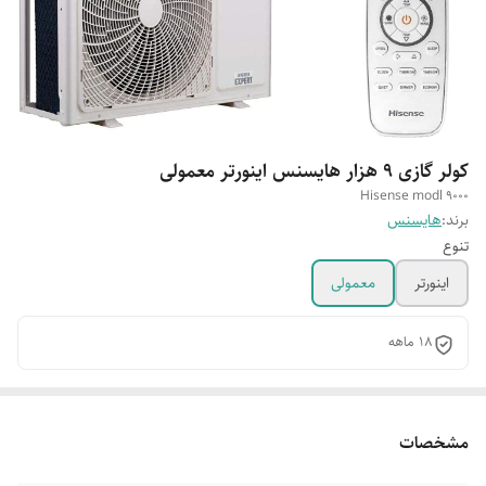
کولر گازی 9 هزار هایسنس اینورتر معمولی
Hisense modl 9000
برند:
هایسنس
تنوع
اینورتر
معمولی
18 ماهه
مشخصات