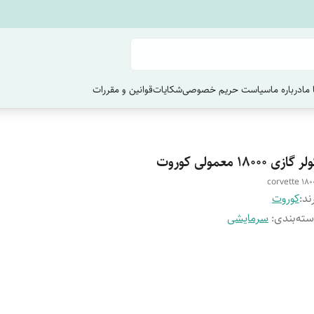
ما
درباره ما
سیاست حریم خصوصی
شکایات
قوانین و مقررات
ر گازی 18000 معمولی کوروت
corvette 180
ند:
کوروت
ته‌بندی
:
سرمایشی