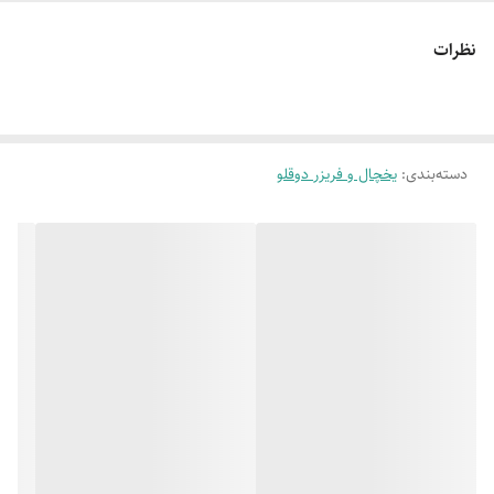
نظرات
دارای کندانسور
مخفی و تامین آب مصرفی
مدل طراحی یخچال
چهار درب وهوم بارو آبریزدار
نوع طراحی یخچال
دسترسی آسان به فضاهای پرمصرف
دسته‌بندی
:
یخچال و فریزر دوقلو