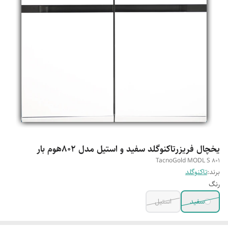
یخچال فریزرتاکنوگلد سفید و استیل مدل 802هوم بار
TacnoGold MODL S 801
برند:
تاکنوگلد
رنگ
سفید
استیل