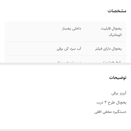
مشخصات
یخچال قابلیت
داخلی یخساز
اتوماتیک
یخچال دارای فیلتر
آب سرد کن برقی
رابط هوشمند
سیستم عیب یابی
قابلیت نمایشگر
دیجیتال و ( لمسی )
توضیحات
دیجیتال
آبریز برقی
رده مصرف انرژی A
کم مصرف و اقتصادی
یخچال طرح 4 درب
مثل آبریزاتوماتیک
خوراکی ها نوشیدنی ها
دستگیره مخفی افقی
یخچال دارای
عیب یاب هوشمند خودکار
نمایشگر