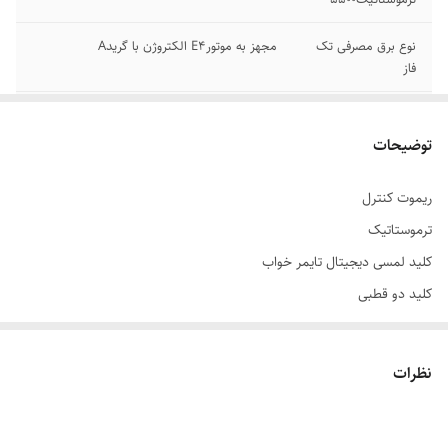
نوع برق مصرفی تک
مجهز به موتورE4 الکتروژن با گریدA
فاز
مجهز به کلید محافظ
مجهز به صفحه کلید لمسی وکلید محافظ جان
جان
توضیحات
مجهز به ریموت
کلید دوقطبی
ریموت کنترل
کنترل رادیویی
ترموستاتیک
کلید لمسی دیجیتال تایمر خواب
کلید دو قطبی
کلید محافظ جان
موتور IE4 الکتروژن با گرید A
نظرات