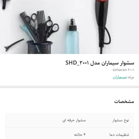
سشوار سیماران مدل SHD_2001
simaran 2001
برند:
سیماران
مشخصات
نوع سشوار
سشوار حرفه ای
تنظیمات دما
4 حالته