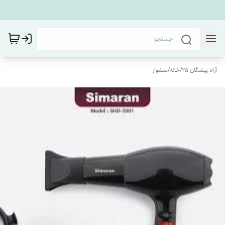
آراد پیشگان 25
/
خانه
/
سشوار