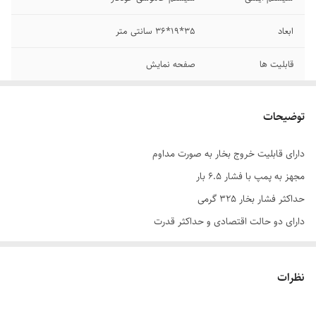
ابعاد
35*19*36 سانتی متر
قابلیت ها
صفحه نمایش
حداکثر توان مصرفی
3000 وات
توضیحات
وزن
3050 گرم
دارای قابلیت خروج بخار به صورت مداوم
سایر اقلام همراه
دفترچه راهنما
مجهز به پمپ با فشار 6.5 بار
محصول
حداکثر فشار بخار 325 گرمی
دارای دو حالت اقتصادی و حداکثر قدرت
مجهز به ترموستات دیجیتال
مجهز به سیستم پاک کننده ضد لکه
نظرات
دارای کفی دو لایه
آماده به کار شدن دستگاه در 3 دقیقه