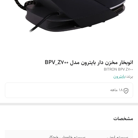
اتوبخار مخزن دار بایترون مدل BPV_Z700
BITRON BPV Z700
برند:
بایترون
18 ماهه
مشخصات
سیستم ایمنی
سیستم خاموشی خودکار