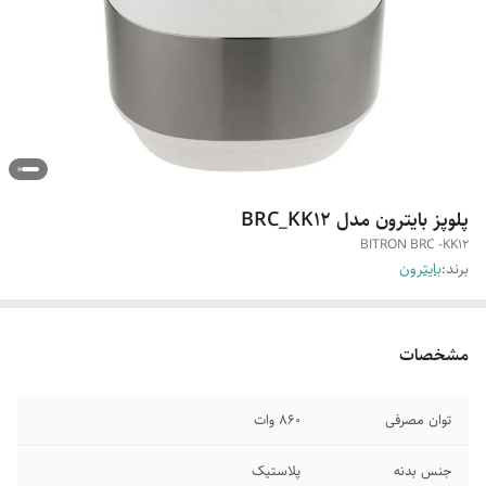
پلوپز بایترون مدل BRC_KK12
BITRON BRC -KK12
برند:
بایترون
مشخصات
توان مصرفی
860 وات
جنس بدنه
پلاستیک