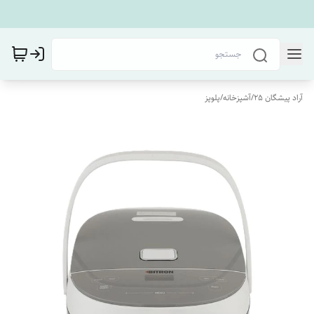
آراد پیشگان 25
/
آشپزخانه
/
پلوپز