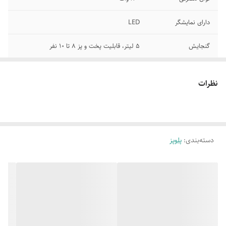
دارای نمایشگر
LED
گنجایش
5 لیتر، قابلیت پخت و پز 8 تا 10 نفر
عملکرد
پلوپز چند کاره ( Multi Function )
نظرات
تعداد منو پخت
14 منو پخت
جنس بدنه
دیگ داخلی با ضخامت 1.5 میلی متر با پوشش
نچسب
دسته‌بندی
:
پلوپز
اقلام همراه
پیمانه اندازه گیری برنچ، قاشق برنچ، قاشق سوپ
و سبد بخارپز
قابلیت پیش تنظیم
24 ساعته