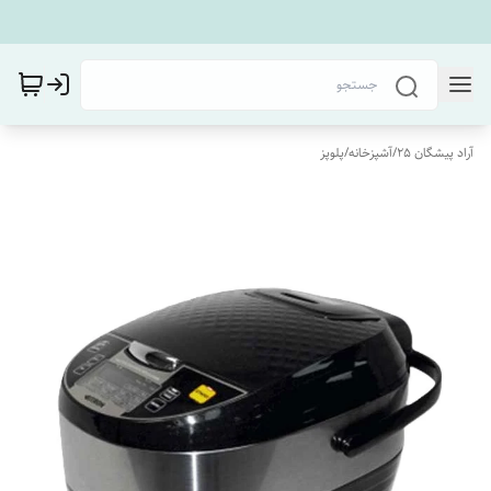
آراد پیشگان 25
/
آشپزخانه
/
پلوپز