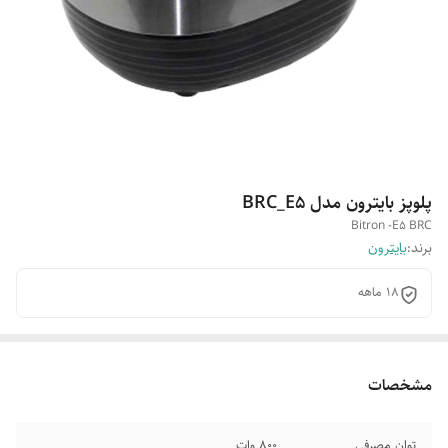
پلوپز بایترون مدل BRC_E5
Bitron -E5 BRC
برند:
بایترون
18 ماهه
مشخصات
توان مصرفی
800 وات