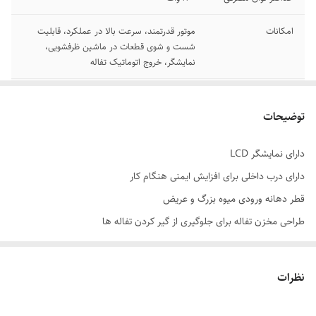
امکانات
موتور قدرتمند، سرعت بالا در عملکرد، قابلیت
شست و شوی قطعات در ماشین ظرفشویی،
نمایشگر، خروج اتوماتیک تفاله
امکانات آماده سازی
قابلیت تنظیم سرعت
غذا
توضیحات
امکانات ظاهری
پایه ضد لغزش
دارای نمایشگر LCD
دارای درب داخلی برای افزایش ایمنی هنگام کار
توضیحات مخزن
2 لیتر
تفاله
قطر دهانه ورودی میوه بزرگ و عریض
طراحی مخزن تفاله برای جلوگیری از گیر کردن تفاله ها
جنس پارچ مخلوط
پلاستیک شفاف
کن
تعداد تنظیمات
5 سرعته
نظرات
سرعت