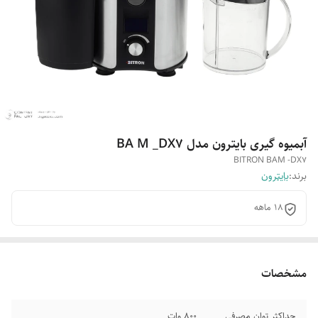
آبمیوه گیری بایترون مدل BA M _DX7
BITRON BAM -DX7
برند:
بایترون
18 ماهه
مشخصات
حداکثر توان مصرفی
800 وات