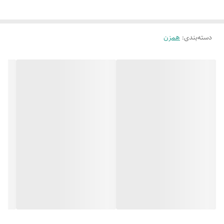
ظرفیت کاسه
2
حداکثر توان مصرفی
300
دسته‌بندی
:
همزن
سایر اقلام همراه
دو میله استیل همزن و خمیرزن، کاسه پیرکس،
محصول
کاسه استیل
ابعاد
25*15*35 سانتی متر