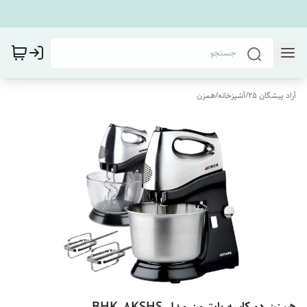
آراد پیشگان 25
/
آشپزخانه
/
همزن
همزن دو کاسه بایترون مدل BHK_8KSHS