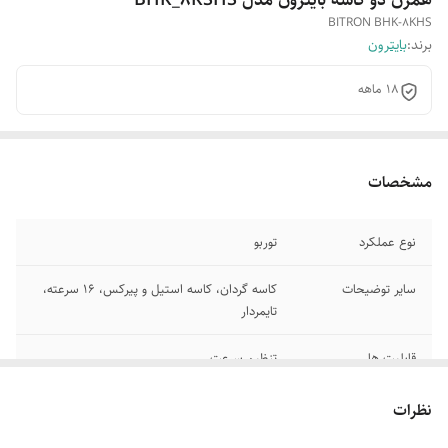
BITRON BHK-8KHS
برند:
بایترون
18 ماهه
مشخصات
نوع عملکرد
توربو
سایر توضیحات
کاسه گردان، کاسه استیل و پیرکس، 16 سرعته،
تایمردار
قابلیت ها
تنظیم سرعت
جنس پره
استیل
نظرات