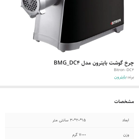
چرخ گوشت بایترون مدل BMG_DC4
Bitron -DC4
برند:
بایترون
مشخصات
ابعاد
15*20*30 سانتی متر
وزن
7000 گرم