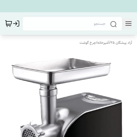
آراد پیشگان 25
/
آشپزخانه
/
چرخ گوشت