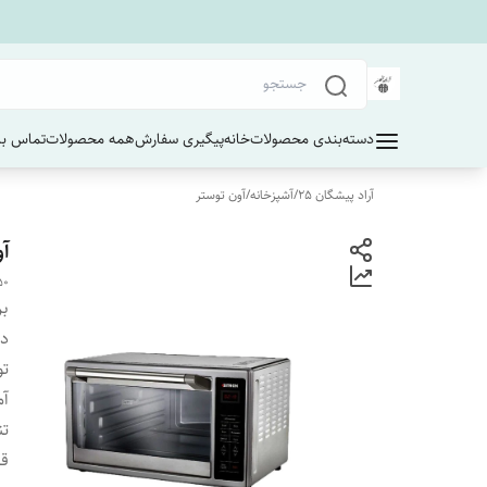
دسته‌بندی محصولات
خانه
پیگیری سفارش
همه محصولات
تماس با 
آراد پیشگان 25
/
آشپزخانه
/
آون توستر
آون
50
بر
دس
تو
آم
تن
قا