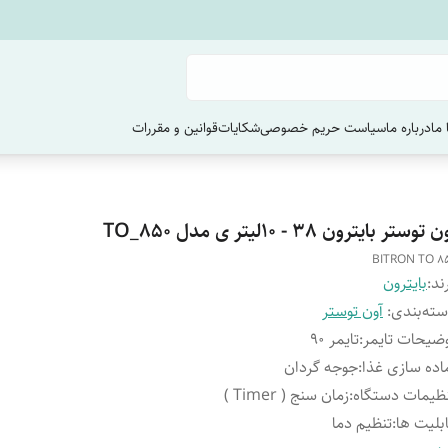
ما
درباره ما
سیاست حریم خصوصی
شکایات
قوانین و مقررات
 توستر بایترون 38 - ۱۰لیتر ی مدل TO_850
BITRON TO 8
ند:
بایترون
ته‌بندی
:
آون توستر
ضیحات تایمر
:
تایمر 90
اده سازی غذا
:
جوجه گردان
ظیمات دستگاه
:
زمان سنج ( Timer )
بلیت ها
:
تنظیم دما