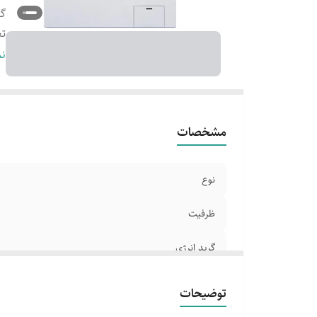
گر
تع
اب
نم
په
س
س
مشخصات
نوع
ظرفیت
گرید انرژی
تعداد برنامه
توضیحات
ابعاد