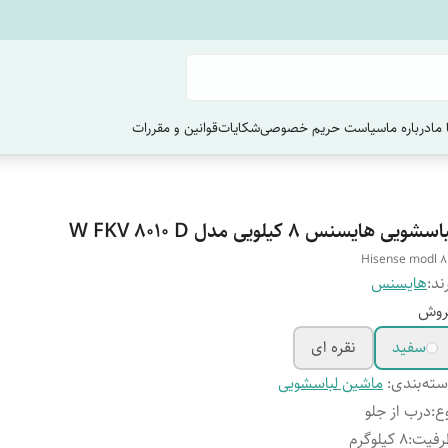
ما
درباره ما
سیاست حریم خصوصی
شکایات
قوانین و مقررات
سشویی هایسنس 8 کیلویی مدل W FKV 8010 D
Hisense modl 8
ند:
هایسنس
روش
سفید
نقره ای
ته‌بندی
:
ماشین لباسشویی
ع
:
درب از جلو
رفیت
:
8 کیلوگرم