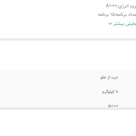
ید انرژی
:
+++A
داد برنامه
:
15 برنامه
عاد
:
85*60*60 سانتی متر
ایش بیشتر
نا
:
60 سانتی متر
رعت چرخش موتور
:
1000 دور در دقیقه
یستم شست و شوی سریع
:
دارد
درب از جلو
8 کیلوگرم
+++A
15 برنامه
85*60*60 سانتی متر