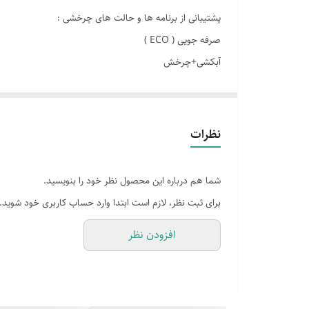
پشتیبانی از برنامه ها و حالت های چرخشی :
پهنا
صرفه جویی ( ECO )
آبکشی+چرخش
سرعت چرخش موتور
چرخه اضافی
سیستم شست و شوی سریع
شست و شوی سریع
دست شو ( Hand wash )
نظرات
شما هم درباره این محصول نظر خود را بنویسید.
برای ثبت نظر، لازم است ابتدا وارد حساب کاربری خود شوید.
افزودن نظر