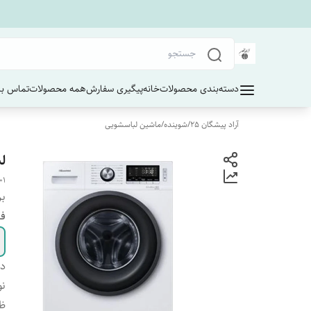
دسته‌بندی محصولات
خانه
پیگیری سفارش
همه محصولات
تماس با 
آراد پیشگان 25
/
شوینده
/
ماشین لباسشویی
لبا
01
بر
ف
دس
نو
ظ