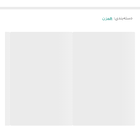
وزن
2.75 گرم
دسته‌بندی
:
همزن
ابعاد
21*19*40 سانتی متر