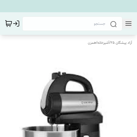
آراد پیشگان 25
/
آشپزخانه
/
همزن