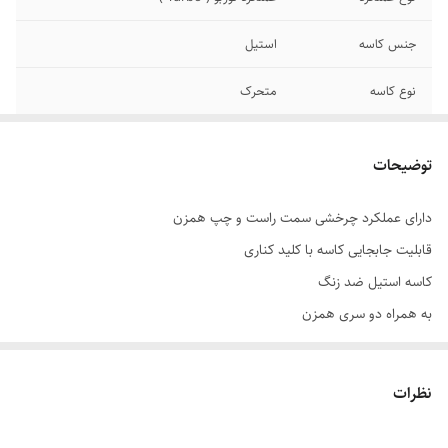
جنس کاسه
استیل
نوع کاسه
متحرک
تعداد پره های همزن
6 عدد
توضیحات
تعداد تنظیمات
5
سرعت
دارای عملکرد چرخشی سمت راست و چپ همزن
قابلیت جابجایی کاسه با کلید کناری
قابلیت ها
تنظیم سرعت
کاسه استیل ضد زنگ
امکانات ظاهری
کاسه
به همراه دو سری همزن
همزن خمیر
جنس پره
استیل ضد زنگ
سطح صدا پایین
نظرات
ظرفیت کاسه
2
سهولت باز و بستن
تعداد سری
2 عدد