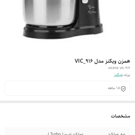
همزن ویکنز مدل VIC_916
vicenz vic-916
برند:
ویکنز
18 ماهه
مشخصات
نوع عملکرد
عملکرد توربو ( Turbo )