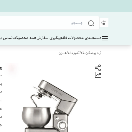
دسته‌بندی محصولات
خانه
پیگیری سفارش
همه محصولات
تماس با 
آراد پیشگان 25
/
آشپزخانه
/
همزن
هم
14
بر
دس
تع
ظ
دا
جا