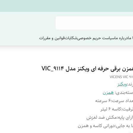
ما
درباره ما
سیاست حریم خصوصی
شکایات
قوانین و مقررات
زن برقی حرفه ای ویکنز مدل VIC_9114
VICENS VIC 91
ند:
ویکنز
ته‌بندی
:
همزن
داد سرعت
:
6 سرعته
رفیت
:
کاسه 6 لیتر
رای پایه
:
مکش ضد لغزش
 به جایی
:
دورانی کاسه و همزن