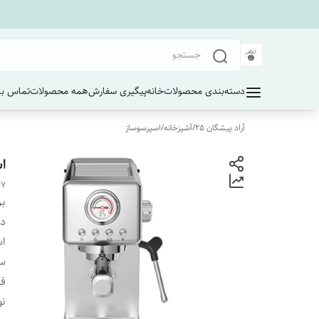
دسته‌بندی محصولات
خانه
پیگیری سفارش
همه محصولات
تماس با 
آراد پیشگان 25
/
آشپزخانه
/
اسپرسوساز
اس
77
بر
دس
اس
سی
فش
نو