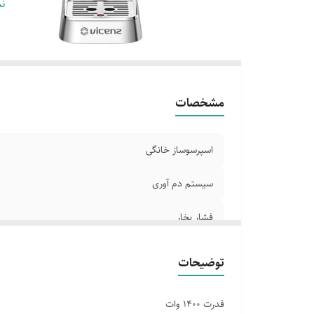
نو
نم
نو
تع
سی
مشخصات
اسپرسوساز خانگی
سیستم دم آوری
فشار بخار
نوع قهوه مصرفی
توضیحات
نوع فیلتر قهوه
قدرت 1400 وات