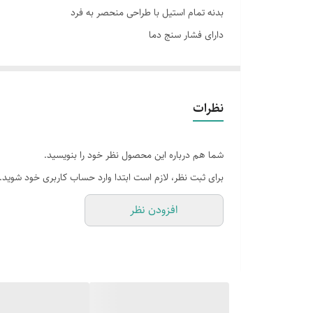
نوع نازل بخار
بدنه تمام استیل با طراحی منحصر به فرد
دارای فشار سنج دما
تعدادنازل قهوه
20 بار فشار و مجهز به پمپ ایتالیایی ULKA
سیستم ایمنی
مخزن آب قابل جدا شدن 1.2 لیتری
مجهز به پرتافیلتر صنعتی
نظرات
دارای نازل بخار حرفه ای
مناسب جهت تهیه اسپرسو سینگل، دبل، کاپوچینو، لته و ...
شما هم درباره این محصول نظر خود را بنویسید.
صفحه با دوام جهت پیش گرم کردن فنجان های قهوه
برای ثبت نظر، لازم است ابتدا وارد حساب کاربری خود شوید.
افزودن نظر