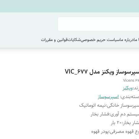
ما
درباره ما
سیاست حریم خصوصی
شکایات
قوانین و مقررات
پرسوساز ویکنز مدل VIC_677
Vicens 6
ند:
ویکنز
ته‌بندی
:
اسپرسوساز
پرسوساز خانگی
:
نیمه اتوماتیک
ستم دم آوری
:
فشار بخار
ار بخار
:
20 بار
ع قهوه مصرفی
:
پودر قهوه