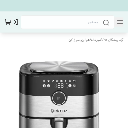
آراد پیشگان 25
/
آشپزخانه
/
هوا پزو سرخ کن