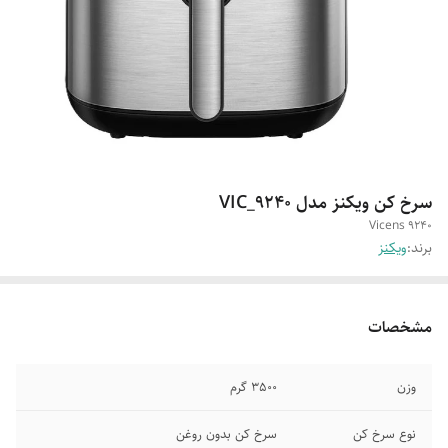
سرخ کن ویکنز مدل VIC_9240
Vicens 9240
برند:
ویکنز
مشخصات
وزن
3500 گرم
نوع سرخ کن
سرخ کن بدون روغن