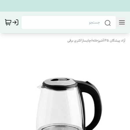
آراد پیشگان 25
/
آشپزخانه
/
چایساز
/
کتری برقی