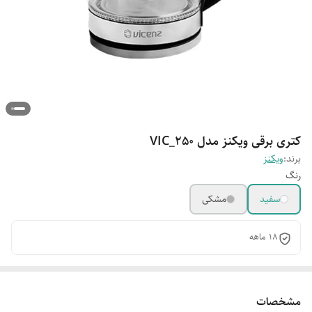
کتری برقی ویکنز مدل VIC_250
برند:
ویکنز
رنگ
سفید
مشکی
18 ماهه
مشخصات