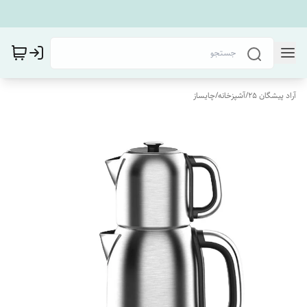
آراد پیشگان 25
/
آشپزخانه
/
چایساز