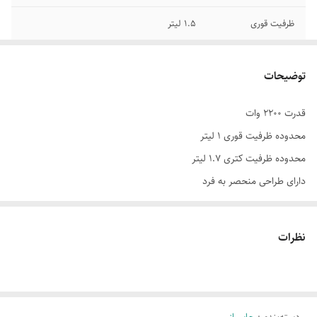
ظرفیت قوری
1.5 لیتر
چرخش 360
درجه کتری و قوری
توضیحات
جنس کتری
استیل ضدزنگ
قدرت 2200 وات
جنس قوری
استیل ضدزنگ
محدوده ظرفیت قوری 1 لیتر
حداکثر توان
مصرفی 2200 وات
محدوده ظرفیت کتری 1.7 لیتر
دارای طراحی منحصر به فرد
قابلیت
تفکیک قطعات
کتری و قوری ساخته شده از استیل ضد زنگ
امکان جوشاندن
سریع آب
حفاظت از گرمای بیش از حد و خاموش شدن خودکار
نظرات
دارای کنترلر استریکس انگلستان
کنترل دمای
خودکاربیش ازحد
دارای سیستم
خاموشی خودکار