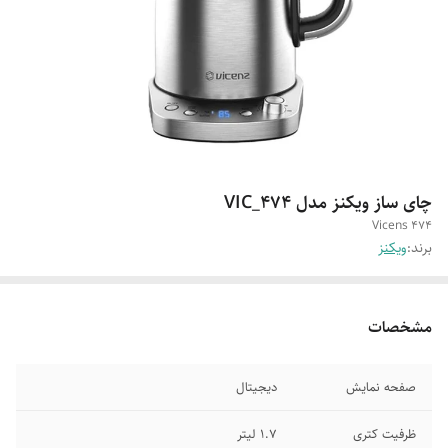
چای ساز ویکنز مدل VIC_474
Vicens 474
برند:
ویکنز
مشخصات
صفحه نمایش
دیجیتال
ظرفیت کتری
1.7 لیتر