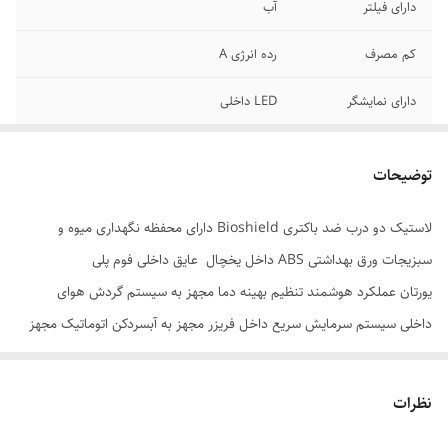
دارای فیلتر
آب
کم مصرف
رده انرژی A
دارای نمایشگر
LED داخلی
عملکرد هوشمند
تنظیم دما
توضیحات
تعداد کشو
فریزر۴ عدد
لاستیک دو درب ضد باکتری Bioshield دارای محفظه نگهداری میوه و
وتعدادکشو
یخچال ۲کشو
سبزیجات ورق بهداشتی ABS داخل یخچال عایق داخلی فوم پلی
تعداد طبقات
یخچال ۳ طبقه
یورتان عملکرد هوشمند تنظیم بهینه دما مجهز به سیستم گردش هوای
داخلی سیستم سرمایش سریع داخل فریزر مجهز به آبسردکن اتوماتیک مجهز
دارای سیستم
مجهز به ابسردکن
به LED داخلی مجهز به سیستم عیب یابی هوشمند دارای نمایشگر لمسی
قابلیت سیستم
عیب یاب هوشمند
رده انرژی A
نظرات
نمایشگر لمسی
TOUCH DiSPLAY