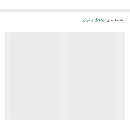
برای نگهداری
میوه و سبزیجات
دسته‌بندی
:
یخچال و فریزر
دارای قفل کودک
محفظه نگه داره جداگانه
گردش هوای داخلی
عایق فوم پلی یورتان
لاستیک ضد
باکتری و ورق داخلی ABS