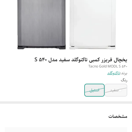
یخچال فریزر کمبی تاکنوگلد سفید مدل S 540
Tacno Gold MODL S 540
برند:
تاکنوگلد
رنگ
سفید
استیل
مشخصات