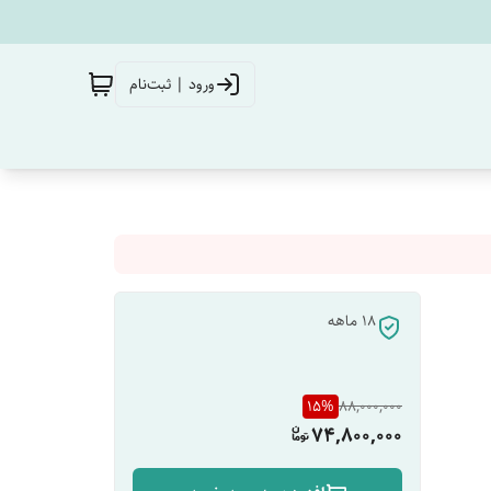
ورود | ثبت‌نام
18 ماهه
15
%
88,000,000
74,800,000