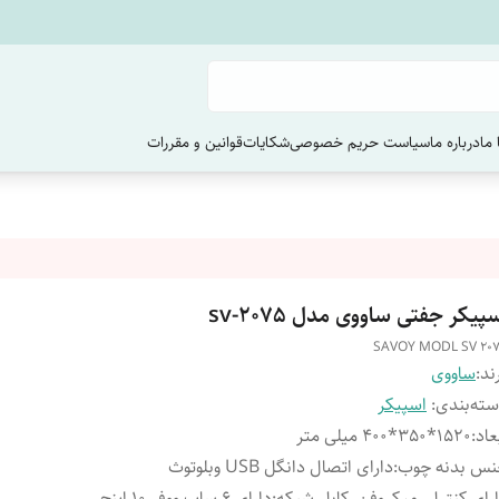
ما
درباره ما
سیاست حریم خصوصی
شکایات
قوانین و مقررات
پیکر جفتی ساووی مدل sv-2075
SAVOY MODL SV 20
ند:
ساووی
ته‌بندی
:
اسپیکر
عاد
:
1520*350*400 میلی متر
نس بدنه چوب
:
دارای اتصال دانگل USB وبلوتوث
رای کنترل .میکروفن .کابل شبکه
:
دارای 6 ساب ووفر 10 اینچ