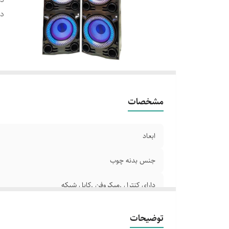
دا
مشخصات
ابعاد
جنس بدنه چوب
دارای کنترل .میکروفن .کابل شبکه
دارای سه ورودی AUX
توضیحات