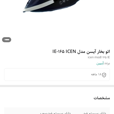
اتو بخار آیسن مدل IE-165 ICEN
icen modl 165 IE
برند:
آیسن
18 ماهه
مشخصات
دارای سیستم ضد
دارای سیستم ضدرسوب