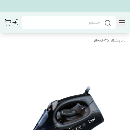
آراد پیشگان 25
/
خانه
/
اتو