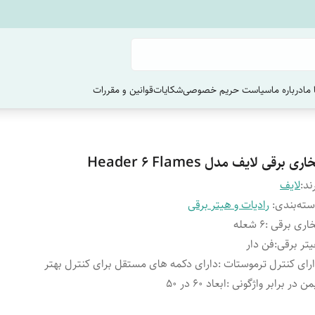
ما
درباره ما
سیاست حریم خصوصی
شکایات
قوانین و مقررات
اری برقی لایف مدل Header 6 Flames
ند:
لایف
ته‌بندی
:
رادیات و هیتر برقی
اری برقی
:
6 شعله
تر برقی
:
فن دار
رای کنترل ترموستات
:
دارای دکمه های مستقل برای کنترل بهتر
من در برابر واژگونی
:
ابعاد 60 در 50