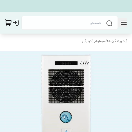
آراد پیشگان 25
/
سرمایشی
/
کولرآبی