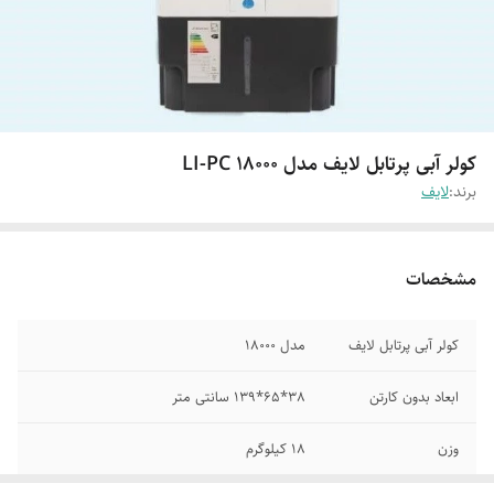
کولر آبی پرتابل لایف مدل LI-PC 18000
برند:
لایف
مشخصات
کولر آبی پرتابل لایف
مدل 18000
ابعاد بدون کارتن
38*65*139 سانتی متر
وزن
18 کیلوگرم