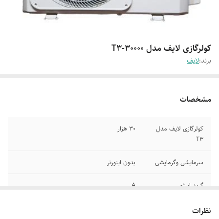
کولرگازی لایف مدل T3-30000
برند:
لایف
مشخصات
کولرگازی لایف مدل
30 هزار
T3
سرمایشی وگرمایشی
بدون اینورتر
گرید انرژی
A
نظرات