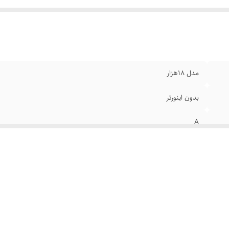
مدل 18هزار
بدون اینورتر
A