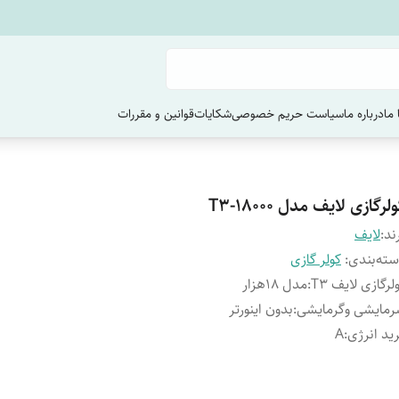
ما
درباره ما
سیاست حریم خصوصی
شکایات
قوانین و مقررات
لرگازی لایف مدل T3-18000
ند:
لایف
ته‌بندی
:
کولر گازی
لرگازی لایف T3
:
مدل 18هزار
مایشی وگرمایشی
:
بدون اینورتر
ید انرژی
:
A