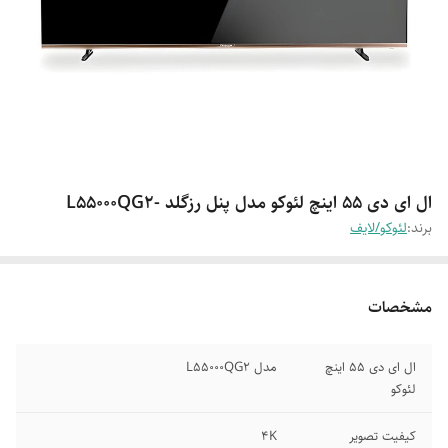
ال ای دی 55 اینچ لئوکو مدل پنل رزگلد -L55000QG2
برند:
لئوکو/لایف
مشخصات
ال ای دی 55 اینچ
مدل L55000QG2
لئوکو
کیفیت تصویر
4K