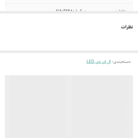
رزولوشن
پیکسل3480*2160
نسبت تصویر
16:9
نظرات
تکنولوژی صفحه
LED
نمایش
توان خروجی کلی
20 وات
دسته‌بندی
:
ال ای دی LED
صدا
تعداد درگاههای
3 عدد
HDMI
تعداد درگاه USB
2 عدد
سیستم عامل
اندروید 11
ویژگی هوشمند
شبکه بی سیم /بلوتوث /دارای ریموت کنترل