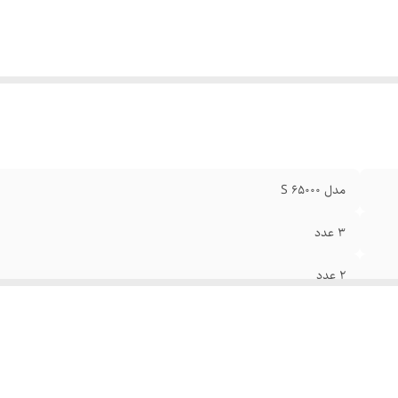
ای WIFI
:
داخلی
وجی صوتی اپتیکال
:
دارد
ودی آنتن
:
یک عدد
مدل 65000 S
3 عدد
2 عدد
1 عدد
اتصال ساندبار /هدفون /گیم پد