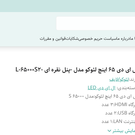
ما
درباره ما
سیاست حریم خصوصی
شکایات
قوانین و مقررات
دی 65 اینچ لئوکو مدل -پنل نقره ای -L-65000S2
ند:
لئوکو/لایف
ته‌بندی
:
ال ای دی LED
ای دی 65 اینچ لئوکو
:
مدل 65000 S
اه HDMI
:
3 عدد
اه USB
:
2 عدد
نترنت LAN
:
1 عدد
رای بلوتوث
:
اتصال ساندبار /هدفون /گیم پد
ایش بیشتر