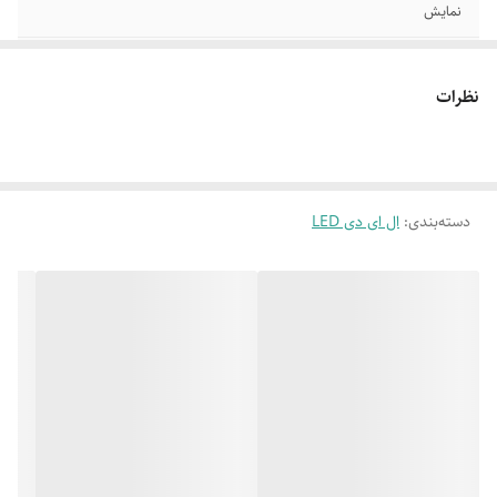
نمایش
کیفیت تصویر
4K-ULTRA HD
نظرات
رزولوشن
3840*2160
کیفیت صدای
دالبی
پردازند
6 هسته ای -DVB-T2
دسته‌بندی
:
ال ای دی LED
درگاه USB
دارد
HDMI
سه عدد
اتصال WIFI
دارد
ورودی آنتن
دارد