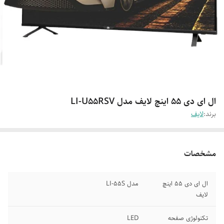
ال ای دی 55 اینچ لایف مدل LI-U55RSV
برند:
لایف
مشخصات
ال ای دی 55 اینچ
مدل LI-55S
لایف
تکنولوژی صفحه
LED