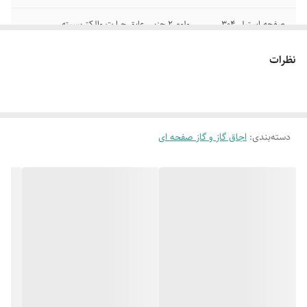
صفحه استیل 304
ولوم 2 جزیی عایق حرارت والکتریسیته
ضد زنگ
نظرات
شیر با سطح ایمنی
سرشعله با توان حرارتی بالا
بالا
دارای ترموکوپل تاپ
شبکه بندی چدنی
تایم
دسته‌بندی
:
اجاق گاز و گاز صفحه ای
فندک اتوماتیک
ابعاد 86*50 سانتی متر