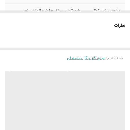
صفحه استیل 304
ولوم 2 جزیی عایق حرارت و الکتریسیته
ضد زنگ
نظرات
شیر باسطح ایمنی
سرشعله با توان حرارتی بالا
بالا و استاندارد
دارای موتور تاپ تایم
شبکه بندی چدنی
دسته‌بندی
:
اجاق گاز و گاز صفحه ای
فندک اتوماتیک
ابعاد 86*50