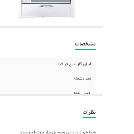
اب
و
ص
ط
تر
مشخصات
اجاق گاز طرح فر لایف
تعدادشعله
جنس بدنه
چهار شعله
نظرات
فندک اتوماتیک
شما هم درباره این محصول نظر خود را بنویسید.