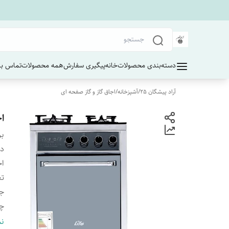
دسته‌بندی محصولات
خانه
پیگیری سفارش
همه محصولات
تماس با 
آراد پیشگان 25
/
آشپزخانه
/
اجاق گاز و گاز صفحه ای
اج
بر
دس
اج
تع
ج
چه
فن
نم