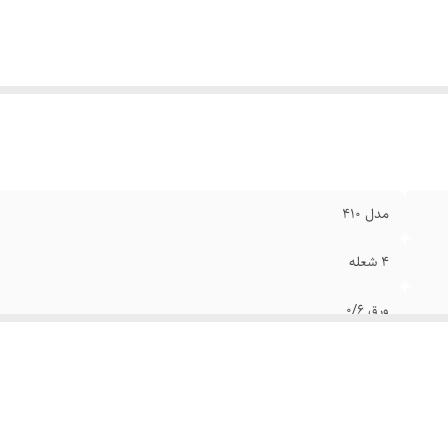
عاد
:
ارتفاع 90*عمق 55*عرض 55 سانتی متر
زن
:
40 کیلوگرم
فحه رویه
:
شیشه
رح فر
:
ولوم جلو
موکوپل دار
:
دارای رنگبندی
مدل 410
4 شعله
ورق 0/6
شبکه چدن
پایه قابل تنظیم