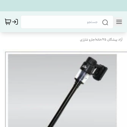
آراد پیشگان 25
/
خانه
/
جارو شارژی