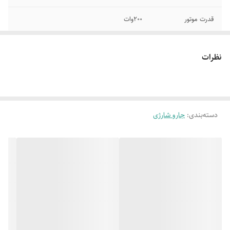
قدرت موتور
200وات
مجهز به باتری
2200 میلی امپر
خشابی
نظرات
طراحی ارگونومیک
مجهز به فیلتر هپا
زمان شارژ شدن 5
ظرفیت مخزن 0/5 لیتر
ساعت
دسته‌بندی
:
جارو شارژی