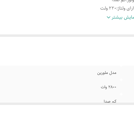
رای ولتاژ
:
220 ولت
رای کیسه گردوغبار
:
مجهز به فیلتر هپا
ایش بیشتر
رای سنسور گرد وغبار
:
مکش با قدرت بالا
رفیت کیسه
:
5/5 لیتر
رای سیم جمع کن
:
اتوماتیک
نظیم قدرت مکش
:
لوله تلسکوپی قابل تنظیم
مدل ملورین
2800 وات
کم صدا
220 ولت
مجهز به فیلتر هپا