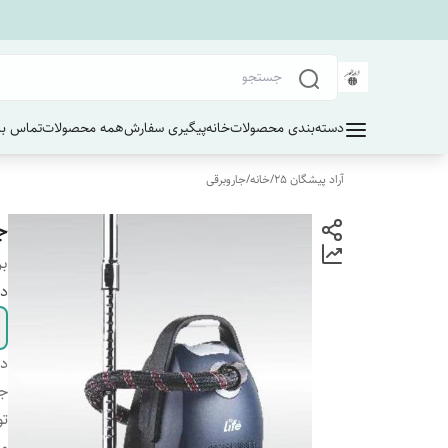
دسته‌بندی محصولات
خانه
پیگیری سفارش
همه محصولات
تماس با 
آراد پیشگان 25
/
خانه
/
جاروبرقی
جا
بر
دا
دس
جا
تو
مو