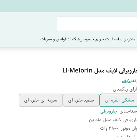
ما
درباره ما
سیاست حریم خصوصی
شکایات
قوانین و مقررات
روبرقی لایف مدل LI-Melorin
ند:
لایف
رای رنگبندی
مشکی -نقره ای
سفید-نقره ای
سرمه ای -نقره ای
ته‌بندی
:
جاروبرقی
روبرقی لایف
:
مدل ملورین
ان موتور
:
2800 وات
تور
:
کم صدا