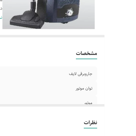
دا
دا
نم
دا
ظ
دا
ت
مشخصات
جاروبرقی لایف
توان موتور
موتور
دارای ولتاژ
نظرات
دارای کیسه گردوغبار