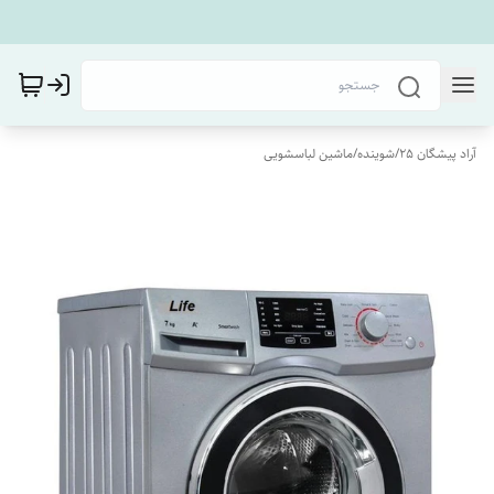
آراد پیشگان 25
/
شوینده
/
ماشین لباسشویی