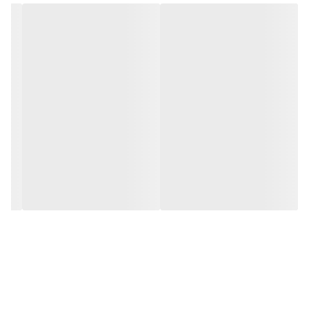
رده انرژی
A+
نوع موتور
تسمه ای یونیورسال