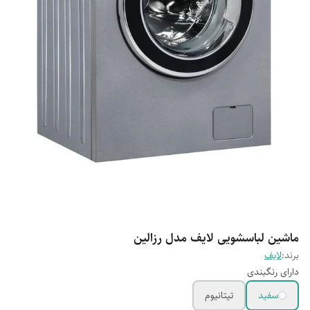
ماشین لباسشویی لایف مدل رزالین
برند:
لایف
دارای رنگبندی
سفید
تیتانیوم