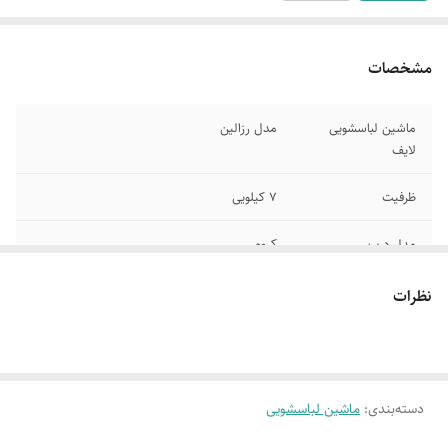
مشخصات
ماشین لباسشویی
مدل رزالین
لایف
ظرفیت
7 کیلویی
مدل درب
کروم
دور موتور
1200 دور
نظرات
تعداد برنامه ها
12 برنامه شستشو
دارای صفحه نمایش
دیجیتال لمسی
دسته‌بندی
:
ماشین لباسشویی
دارای سیستم
بالانس هوشمند