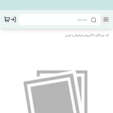
آراد پیشگان 25
/
برودتی
/
یخچال و فریزر