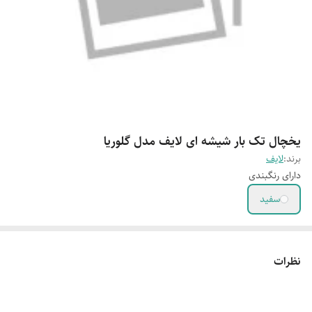
یخچال تک بار شیشه ای لایف مدل گلوریا
برند:
لایف
دارای رنگبندی
سفید
نظرات