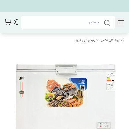
آراد پیشگان 25
/
برودتی
/
یخچال و فریزر