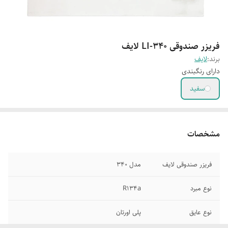
فریزر صندوقی LI-340 لایف
برند:
لایف
دارای رنگبندی
سفید
مشخصات
فریزر صندوقی لایف
مدل 340
نوع مبرد
R134a
نوع عایق
پلی اورتان