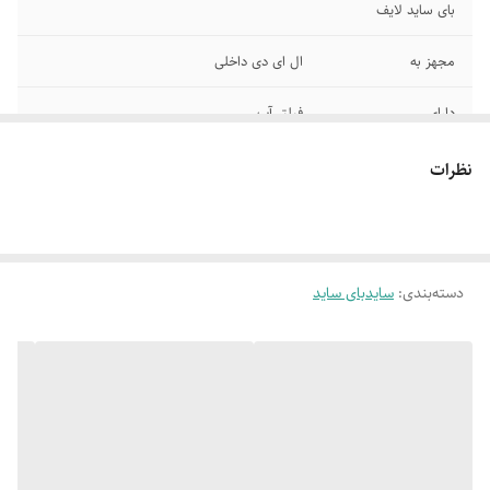
بای ساید لایف
مجهز به
ال ای دی داخلی
دارای
فیلتر آب
دارای نمایشگر
دیجیتال لمسی
نظرات
مجهز به محفظه
قابلیت تبدیل کابین فریزر به یخچال
بزرگ
قابلیت خاموش کردن
محفظه نگهداری میوه وسبزیجات با کنترل رطوبت
دسته‌بندی
:
سایدبای ساید
یخچال وفریزر بصورت
مجزا
کنترل الکترونیکی
مجهز به آبسردکن ویخساز اتوماتیک
هوشمند سیستم
عیب یاب