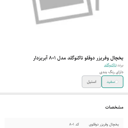
یخچال وفریزر دوقلو تاکنوگلد مدل 801 آبریزدار
برند:
تاکنوگلد
دارای رنگ بندی
سفید
استیل
مشخصات
یخچال وفریزر دوقلوی
کد 801